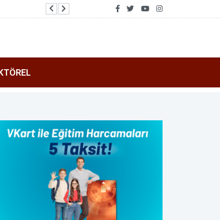
DİSKİ’den stajyer öğrencilere bilgi teknolojileri f
KTÖREL