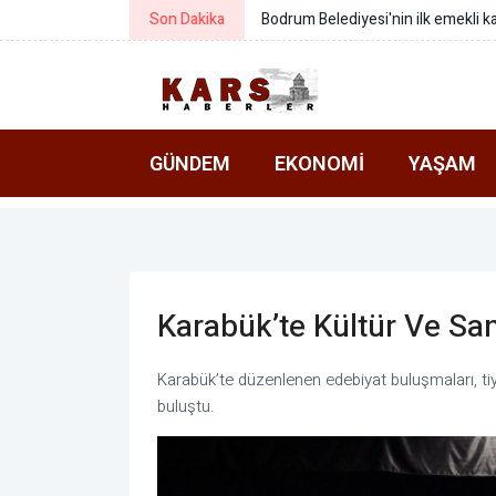
Son Dakika
Bodrum Belediyesi'nin ilk emekli ka
GÜNDEM
EKONOMI
YAŞAM
Karabük’te Kültür Ve San
Karabük’te düzenlenen edebiyat buluşmaları, tiy
buluştu.