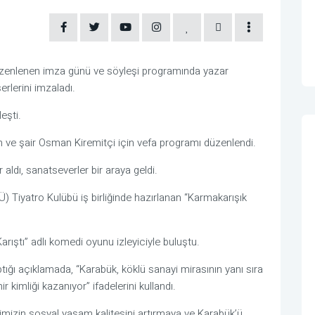
üzenlenen imza günü ve söyleşi programında yazar
erlerini imzaladı.
eşti.
n ve şair Osman Kiremitçi için vefa programı düzenlendi.
r aldı, sanatseverler bir araya geldi.
Ü) Tiyatro Kulübü iş birliğinde hazırlanan “Karmakarışık
arıştı” adlı komedi oyunu izleyiciyle buluştu.
ığı açıklamada, “Karabük, köklü sanayi mirasının yanı sıra
r kimliği kazanıyor” ifadelerini kullandı.
mizin sosyal yaşam kalitesini artırmaya ve Karabük’ü