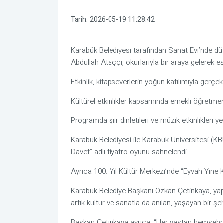
Tarih:
2026-05-19 11:28:42
Karabük Belediyesi tarafından Sanat Evi’nde d
Abdullah Ataççı, okurlarıyla bir araya gelerek es
Etkinlik, kitapseverlerin yoğun katılımıyla gerçekl
Kültürel etkinlikler kapsamında emekli öğretme
Programda şiir dinletileri ve müzik etkinlikleri ye
Karabük Belediyesi ile Karabük Üniversitesi (KB
Davet” adlı tiyatro oyunu sahnelendi.
Ayrıca 100. Yıl Kültür Merkezi’nde “Eyvah Yine K
Karabük Belediye Başkanı Özkan Çetinkaya, yapt
artık kültür ve sanatla da anılan, yaşayan bir şehi
Başkan Çetinkaya ayrıca, “Her yaştan hemşehri