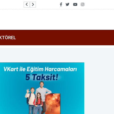
2026 Air Badminton Türkiye Şampiyonası Alan
KTÖREL