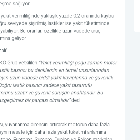
ileşme sağlıyor
 yakıt verimliliğinde yaklaşık yüzde 0,2 oranında kayba
ru seviyede şişirilmiş lastikler ise yakıt tüketiminde
yabiliyor. Bu oranlar, özellikle uzun vadede araç
amına geliyor.
alı”
O Grup yetkilileri
“Yakıt verimliliği çoğu zaman motor
e lastik basıncı bu denklemin en temel unsurlarından
tayın uzun vadede ciddi yakıt kayıplarına ve güvenlik
Doğru lastik basıncı sadece yakıt tasarrufu
rünü uzatır ve güvenli sürüşün anahtarıdır. Bu
azgeçilmez bir parçası olmalıdır”
dedi.
esi, yuvarlanma direncini artırarak motorun daha fazla
ynı mesafe için daha fazla yakıt tüketimi anlamına
estone, Funtoma, Sumero, Dunlop ve Falken markaları