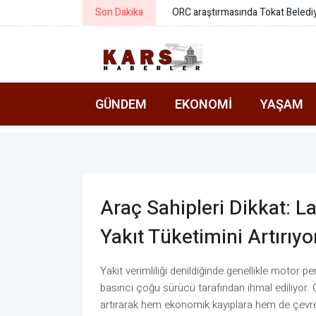
Son Dakika
AFAD ile Gaziantep Büyükşehir Be
GÜNDEM
EKONOMI
YAŞAM
Araç Sahipleri Dikkat: Las
Yakıt Tüketimini Artırıyo
Yakıt verimliliği denildiğinde genellikle motor p
basıncı çoğu sürücü tarafından ihmal ediliyor. O
artırarak hem ekonomik kayıplara hem de çevres