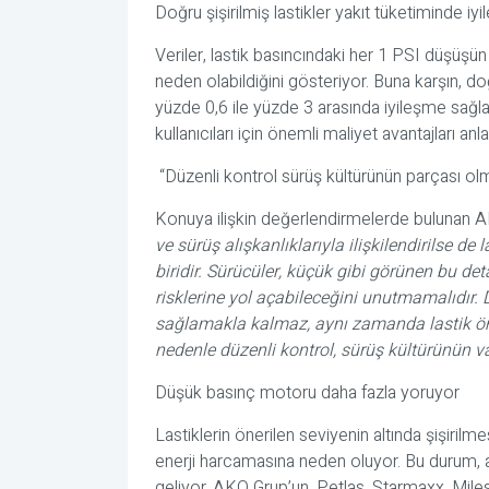
Doğru şişirilmiş lastikler yakıt tüketiminde iy
Veriler, lastik basıncındaki her 1 PSI düşüşün
neden olabildiğini gösteriyor. Buna karşın, doğ
yüzde 0,6 ile yüzde 3 arasında iyileşme sağla
kullanıcıları için önemli maliyet avantajları anl
“Düzenli kontrol sürüş kültürünün parçası olm
Konuya ilişkin değerlendirmelerde bulunan
AK
ve sürüş alışkanlıklarıyla ilişkilendirilse d
biridir. Sürücüler, küçük gibi görünen bu de
risklerine yol açabileceğini unutmamalıdır. 
sağlamakla kalmaz, aynı zamanda lastik öm
nedenle düzenli kontrol, sürüş kültürünün v
Düşük basınç motoru daha fazla yoruyor
Lastiklerin önerilen seviyenin altında şişirilm
enerji harcamasına neden oluyor. Bu durum, a
geliyor. AKO Grup’un, Petlas, Starmaxx, Mil