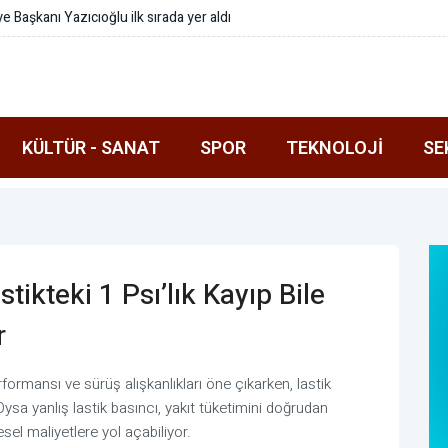
lediyesi arasında Deprem Müzesi protokolü imzalandı
KÜLTÜR - SANAT
SPOR
TEKNOLOJI
SE
tikteki 1 Psı’lık Kayıp Bile
r
erformansı ve sürüş alışkanlıkları öne çıkarken, lastik
ysa yanlış lastik basıncı, yakıt tüketimini doğrudan
el maliyetlere yol açabiliyor.