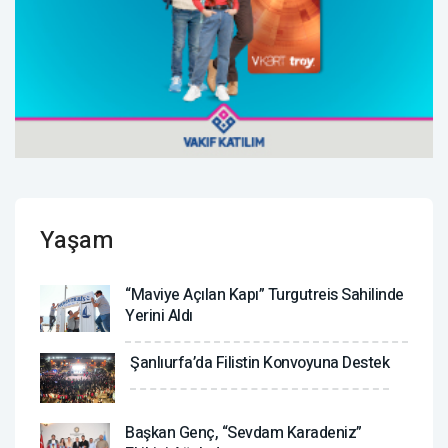
Yaşam
“Maviye Açılan Kapı” Turgutreis Sahilinde
Yerini Aldı
Şanlıurfa’da Filistin Konvoyuna Destek
Başkan Genç, “Sevdam Karadeniz”