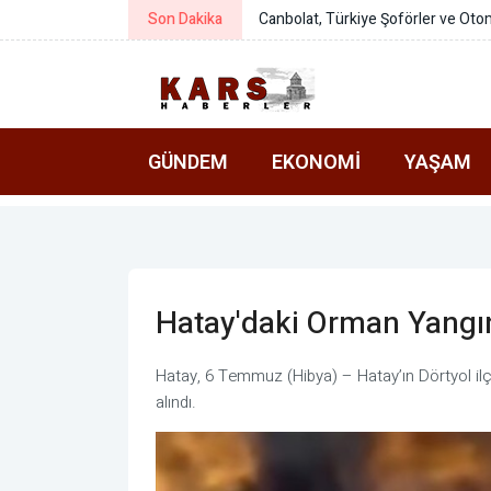
rüştü
Son Dakika
Kocaeli Valiliğinden
GÜNDEM
EKONOMI
YAŞAM
Hatay'daki Orman Yangını
Hatay, 6 Temmuz (Hibya) – Hatay’ın Dörtyol ilçes
alındı.