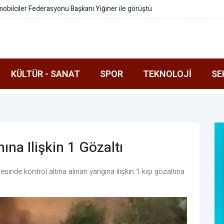
 drone futbolu etkinliği
KÜLTÜR - SANAT
SPOR
TEKNOLOJI
SE
na Ilişkin 1 Gözaltı
inde kontrol altına alınan yangına ilişkin 1 kişi gözaltına