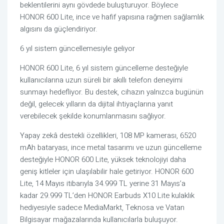
beklentilerini aynı gövdede buluşturuyor. Böylece
HONOR 600 Lite, ince ve hafif yapısına rağmen sağlamlık
algısını da güçlendiriyor.
6 yıl sistem güncellemesiyle geliyor
HONOR 600 Lite, 6 yıl sistem güncelleme desteğiyle
kullanıcılarına uzun süreli bir akıllı telefon deneyimi
sunmayı hedefliyor. Bu destek, cihazın yalnızca bugünün
değil, gelecek yılların da dijital ihtiyaçlarına yanıt
verebilecek şekilde konumlanmasını sağlıyor.
Yapay zekâ destekli özellikleri, 108 MP kamerası, 6520
mAh bataryası, ince metal tasarımı ve uzun güncelleme
desteğiyle HONOR 600 Lite, yüksek teknolojiyi daha
geniş kitleler için ulaşılabilir hale getiriyor. HONOR 600
Lite, 14 Mayıs itibarıyla 34.999 TL yerine 31 Mayıs’a
kadar 29.999 TL’den HONOR Earbuds X10 Lite kulaklık
hediyesiyle sadece MediaMarkt, Teknosa ve Vatan
Bilgisayar mağazalarında kullanıcılarla buluşuyor.