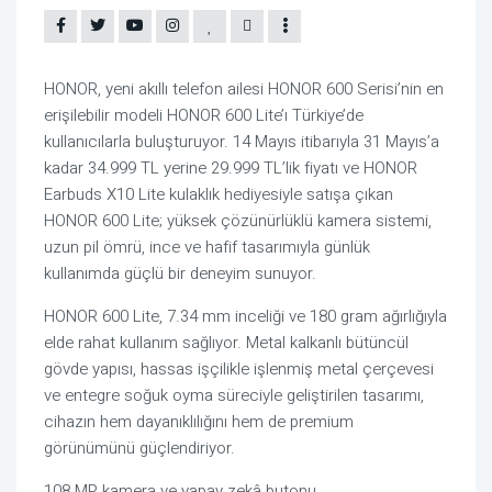
HONOR, yeni akıllı telefon ailesi HONOR 600 Serisi’nin en
erişilebilir modeli HONOR 600 Lite’ı Türkiye’de
kullanıcılarla buluşturuyor. 14 Mayıs itibarıyla 31 Mayıs’a
kadar 34.999 TL yerine 29.999 TL’lik fiyatı ve HONOR
Earbuds X10 Lite kulaklık hediyesiyle satışa çıkan
HONOR 600 Lite; yüksek çözünürlüklü kamera sistemi,
uzun pil ömrü, ince ve hafif tasarımıyla günlük
kullanımda güçlü bir deneyim sunuyor.
HONOR 600 Lite, 7.34 mm inceliği ve 180 gram ağırlığıyla
elde rahat kullanım sağlıyor. Metal kalkanlı bütüncül
gövde yapısı, hassas işçilikle işlenmiş metal çerçevesi
ve entegre soğuk oyma süreciyle geliştirilen tasarımı,
cihazın hem dayanıklılığını hem de premium
görünümünü güçlendiriyor.
108 MP kamera ve yapay zekâ butonu