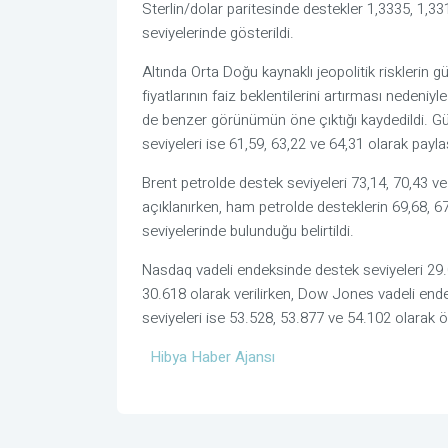
Sterlin/dolar paritesinde destekler 1,3335, 1,33
seviyelerinde gösterildi.
Altında Orta Doğu kaynaklı jeopolitik risklerin g
fiyatlarının faiz beklentilerini artırması nedeniyl
de benzer görünümün öne çıktığı kaydedildi. Güm
seviyeleri ise 61,59, 63,22 ve 64,31 olarak paylaş
Brent petrolde destek seviyeleri 73,14, 70,43 ve
açıklanırken, ham petrolde desteklerin 69,68, 67
seviyelerinde bulunduğu belirtildi.
Nasdaq vadeli endeksinde destek seviyeleri 29.0
30.618 olarak verilirken, Dow Jones vadeli ende
seviyeleri ise 53.528, 53.877 ve 54.102 olarak ön
Hibya Haber Ajansı