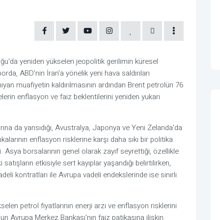
ğu'da yeniden yükselen jeopolitik gerilimin küresel
aporda, ABD'nin İran'a yönelik yeni hava saldırıları
nıyan muafiyetin kaldırılmasının ardından Brent petrolün 76
şelerin enflasyon ve faiz beklentilerini yeniden yukarı
alarına da yansıdığı, Avustralya, Japonya ve Yeni Zelanda'da
nkalarının enflasyon risklerine karşı daha sıkı bir politika
. Asya borsalarının genel olarak zayıf seyrettiği, özellikle
tışların etkisiyle sert kayıplar yaşandığı belirtilirken,
 kontratları ile Avrupa vadeli endekslerinde ise sınırlı
len petrol fiyatlarının enerji arzı ve enflasyon risklerini
mun Avrupa Merkez Bankası'nın faiz patikasına ilişkin