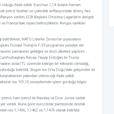
n olduğu ifade edildi. Euro'nun 1,14 doların hemen
sek petrol fiyatları ve çekirdek enflasyondaki direnç faiz
enflasyon verileri, ECB Başkanı Christine Lagarde'ın dengeli
e Fransa'daki siyasi belirsizliklerin Avrupa varlıkları
belirtilirken, NATO Liderler Zirvesi'nin piyasaların
aşkanı Donald Trump'ın F-35 programını yeniden ele
lmasının zamanının geldiğini ve dost ülkelere yaptırım
dı. Cumhurbaşkanı Recep Tayyip Erdoğan ile Trump
arın dolar/TL üzerinde belirgin bir etkisinin olmadığı,
rdürdüğü belirtildi. Bugün ise Orta Doğu'daki gelişmeler ile
utanaklarının yakından izleneceği ifade edildi.
eksinin ise 101,10 seviyelerinde işlem gördüğü bilgisi
nt petrol, ham petrol ile Nasdaq ve Dow Jones vadeli
 yer verildi. Buna göre euro/dolar paritesinde destek
leri ise 1,1436, 1,1462 ve 1,1476 olarak belirtildi.