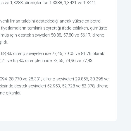
15 ve 1,3283; dirençler ise 1,3388, 1,3421 ve 1,3441
üvenli liman talebini desteklediği ancak yükselen petrol
e fiyatlamaların temkinli seyrettiği ifade edilirken, gümüşte
üş için destek seviyeleri 58,88, 57,80 ve 56,17; direnç
ıldı.
 68,83; direnç seviyeleri ise 77,45, 79,05 ve 81,76 olarak
,21 ve 65,80; dirençlerin ise 73,55, 74,96 ve 77,43
94, 28.770 ve 28.331; direnç seviyeleri 29.856, 30.295 ve
ksinde destek seviyeleri 52.953, 52.728 ve 52.378; direnç
e çıkarıldı.