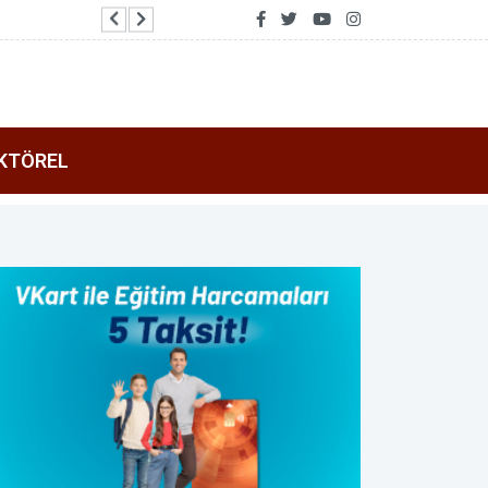
Başkan Genç: Salah transferi Trabzon’un turizm
KTÖREL