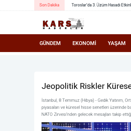
Son Dakika
Toroslar’da 3. Üzüm Hasadı Etkinli
GÜNDEM
EKONOMI
YAŞAM
Jeopolitik Riskler Küres
İstanbul, 8 Temmuz (Hibya) - Gedik Yatırım, Orta 
piyasaları ve küresel hisse senetleri üzerinde ba
NATO Zirvesi'nden gelecek mesajları takip ettiği