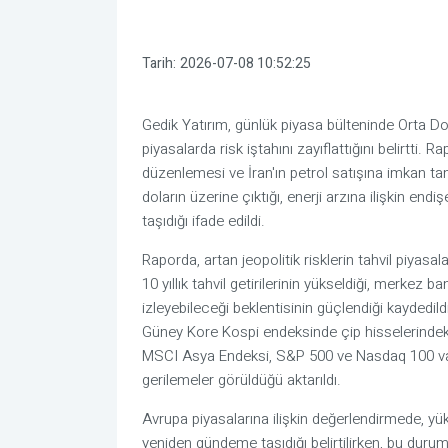
Tarih:
2026-07-08 10:52:25
Gedik Yatırım, günlük piyasa bülteninde Orta Do
piyasalarda risk iştahını zayıflattığını belirtti. R
düzenlemesi ve İran'ın petrol satışına imkan ta
doların üzerine çıktığı, enerji arzına ilişkin endi
taşıdığı ifade edildi.
Raporda, artan jeopolitik risklerin tahvil piyas
10 yıllık tahvil getirilerinin yükseldiği, merkez ba
izleyebileceği beklentisinin güçlendiği kaydedildi
Güney Kore Kospi endeksinde çip hisselerindeki sa
MSCI Asya Endeksi, S&P 500 ve Nasdaq 100 vadeli
gerilemeler görüldüğü aktarıldı.
Avrupa piyasalarına ilişkin değerlendirmede, yükse
yeniden gündeme taşıdığı belirtilirken, bu duru