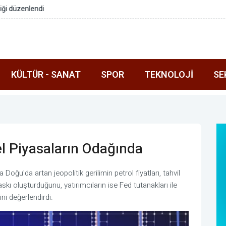
ği düzenlendi
KÜLTÜR - SANAT
SPOR
TEKNOLOJI
SE
el Piyasaların Odağında
Doğu'da artan jeopolitik gerilimin petrol fiyatları, tahvil
skı oluşturduğunu, yatırımcıların ise Fed tutanakları ile
ni değerlendirdi.