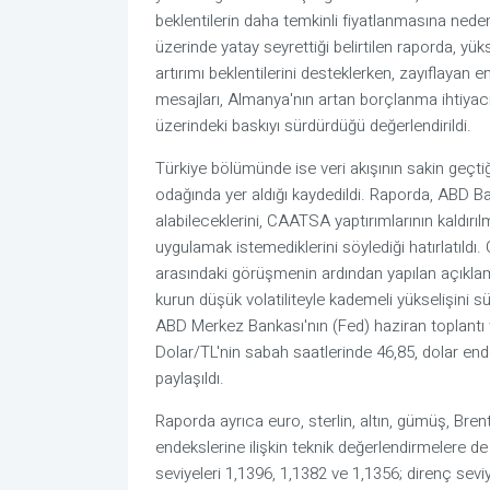
beklentilerin daha temkinli fiyatlanmasına nede
üzerinde yatay seyrettiği belirtilen raporda, yük
artırımı beklentilerini desteklerken, zayıflayan 
mesajları, Almanya'nın artan borçlanma ihtiyacı v
üzerindeki baskıyı sürdürdüğü değerlendirildi.
Türkiye bölümünde ise veri akışının sakin geçtiği 
odağında yer aldığı kaydedildi. Raporda, ABD B
alabileceklerini, CAATSA yaptırımlarının kaldırı
uygulamak istemediklerini söylediği hatırlatıl
arasındaki görüşmenin ardından yapılan açıklamal
kurun düşük volatiliteyle kademeli yükselişini sü
ABD Merkez Bankası'nın (Fed) haziran toplantı t
Dolar/TL'nin sabah saatlerinde 46,85, dolar end
paylaşıldı.
Raporda ayrıca euro, sterlin, altın, gümüş, Bre
endekslerine ilişkin teknik değerlendirmelere de
seviyeleri 1,1396, 1,1382 ve 1,1356; direnç seviye