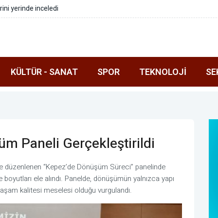
anan tekne kurtarıldı
KÜLTÜR - SANAT
SPOR
TEKNOLOJI
SE
m Paneli Gerçekleştirildi
yle düzenlenen “Kepez’de Dönüşüm Süreci” panelinde
boyutları ele alındı. Panelde, dönüşümün yalnızca yapı
aşam kalitesi meselesi olduğu vurgulandı.