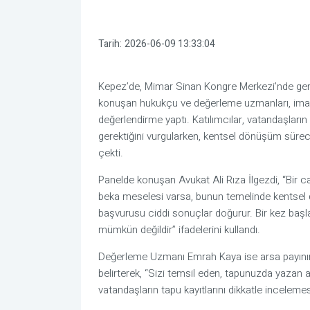
Tarih:
2026-06-09 13:33:04
Kepez’de, Mimar Sinan Kongre Merkezi’nde ger
konuşan hukukçu ve değerleme uzmanları, imar d
değerlendirme yaptı. Katılımcılar, vatandaşların
gerektiğini vurgularken, kentsel dönüşüm sürec
çekti.
Panelde konuşan Avukat Ali Rıza İlgezdi, “Bir ca
beka meselesi varsa, bunun temelinde kentsel dön
başvurusu ciddi sonuçlar doğurur. Bir kez başl
mümkün değildir” ifadelerini kullandı.
Değerleme Uzmanı Emrah Kaya ise arsa payının
belirterek, “Sizi temsil eden, tapunuzda yazan 
vatandaşların tapu kayıtlarını dikkatle incelemes