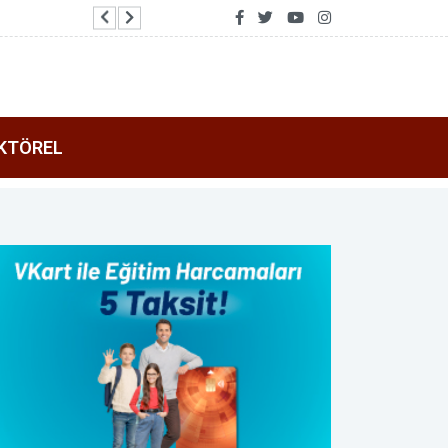
Saadet Mirci Semt Merkezi, kadınlara yeniden ha
KTÖREL