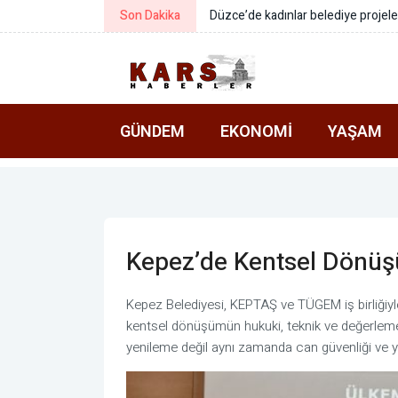
Son Dakika
KEGM: Çanakkale Boğazı’nda arızal
GÜNDEM
EKONOMI
YAŞAM
Kepez’de Kentsel Dönüşü
Kepez Belediyesi, KEPTAŞ ve TÜGEM iş birliği
kentsel dönüşümün hukuki, teknik ve değerleme 
yenileme değil aynı zamanda can güvenliği ve y