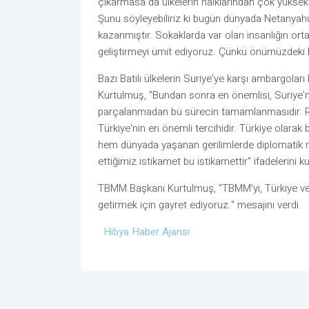
çıkarmasa da ülkelerin halklarından çok yüksek 
Şunu söyleyebiliriz ki bugün dünyada Netanyahu
kazanmıştır. Sokaklarda var olan insanlığın or
geliştirmeyi ümit ediyoruz. Çünkü önümüzdeki F
Bazı Batılı ülkelerin Suriye'ye karşı ambargoları
Kurtulmuş, "Bundan sonra en önemlisi, Suriye'n
parçalanmadan bu sürecin tamamlanmasıdır. Ru
Türkiye'nin en önemli tercihidir. Türkiye olar
hem dünyada yaşanan gerilimlerde diplomatik m
ettiğimiz istikamet bu istikamettir" ifadelerini ku
TBMM Başkanı Kurtulmuş, "TBMM'yi, Türkiye ve 
getirmek için gayret ediyoruz." mesajını verdi.
Hibya Haber Ajansı