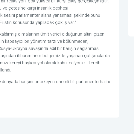
bir reaksiyon, çok yüksek bir karşı çıkış gerçekleşmiştir.
 ve çetesine karşı insanlık cephesi
tak sesini parlamenter alana yansıması şeklinde bunu
ilistin konusunda yapılacak çok iş var."
 kaldırmış olmalarının ümit verici olduğunun altını çizen
in kapsayıcı bir yönetim tarzı ve bölünmeden,
sya-Ukrayna savaşında adil bir barışın sağlanması
ak başından itibaren hem bölgemizde yaşanan çatışmalarda
üzakereyi başlıca yol olarak kabul ediyoruz. Tercih
llandı.
dünyada barışını önceleyen önemli bir parlamento haline