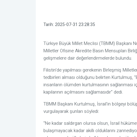
Tarih:
2025-07-31 23:28:35
Türkiye Büyük Millet Meclisi (TBMM) Başkanı Nu
Milletler Ofisine Akredite Basın Mensupları Birli
gelişmelere dair değerlendirmelerde bulundu.
Filistin’de yapılması gerekenin Birleşmiş Milletler’
tedbirleri alması olduğunu belirten Kurtulmuş, "B
insanların ölümden kurtulmasının sağlanması 
kapılarının açılmasını sağlamasıdır" dedi.
TBMM Başkanı Kurtulmuş, İsrail'in bölgeyi bölü
vurgulayarak şunları söyledi:
"Ne kadar saldırgan olursa olsun, İsrail hükümet
bulaşmayacak kadar akıllı olduklarını zannediyoru