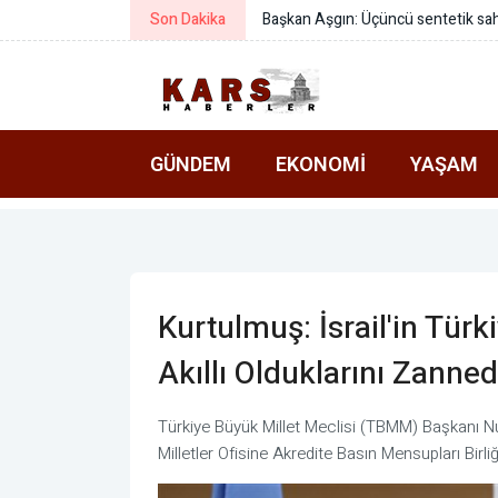
Son Dakika
Bursa Büyükş
GÜNDEM
EKONOMI
YAŞAM
Kurtulmuş: İsrail'in Tü
Akıllı Olduklarını Zanne
Türkiye Büyük Millet Meclisi (TBMM) Başkanı Nu
Milletler Ofisine Akredite Basın Mensupları Birliğ