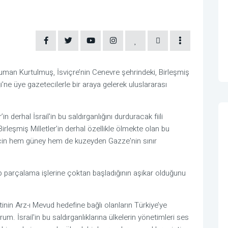
man Kurtulmuş, İsviçre’nin Cenevre şehrindeki, Birleşmiş
ği'ne üye gazetecilerle bir araya gelerek uluslararası
in derhal İsrail'in bu saldırganlığını durduracak fiili
irleşmiş Milletler’in derhal özellikle ölmekte olan bu
için hem güney hem de kuzeyden Gazze'nin sınır
p parçalama işlerine çoktan başladığının aşikar olduğunu
inin Arz-ı Mevud hedefine bağlı olanların Türkiye’ye
m. İsrail'in bu saldırganlıklarına ülkelerin yönetimleri ses