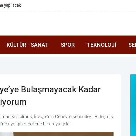
ehir'in mobil afet araçlarında sona gelindi
KÜLTÜR - SANAT
SPOR
TEKNOLOJI
SE
rkiye’ye Bulaşmayacak Kadar
diyorum
man Kurtulmuş, İsviçre’nin Cenevre şehrindeki, Birleşmiş
i'ne üye gazetecilerle bir araya geldi.