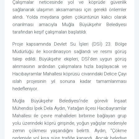
Çalışmalar neticesinde yol ve köprüde güvenlik
sağlanarak ulaşımın aksamaması için gerekli önlemler
alındı. Yolda meydana gelen çöküntünün kalıcı olarak
onarılması amacıyla Muğla Büyükşehir Belediyesi
tarafından keşif çalışmaları başlatıldı.
Proje kapsamında Devlet Su İşleri (DSİ) 23. Bölge
Müdürlüğü ile koordinasyon sağlandı ve resmi görüş
talep edildi. Büyükşehir ekipleri, DSİ’den uygun görüş
alınmasının ardından çalışmalara hızla başlayacak ve
Hacıbayramlar Mahallesi köprüsü civarındaki Delice Çayı
ıslah projesinin yıl sonuna kadar tamamlanması
hedefleniyor.
Muğla Büyükşehir Belediyesi’nde görevli İnşaat
Mühendisi İpek Dela Aydın, Yatağan ilçesi Hacıbayramlar
Mahallesi ile çevre mahalleleri birbirine bağlayan grup
yolu üzerindeki köprü girişinde, yoğun yağışlar nedeniyle
zemin çökmesi yaşandığını belirtti. Aydın, “Çökme
nedeniyle yol kısa süre trafiğe kapandı. Ancak belediye