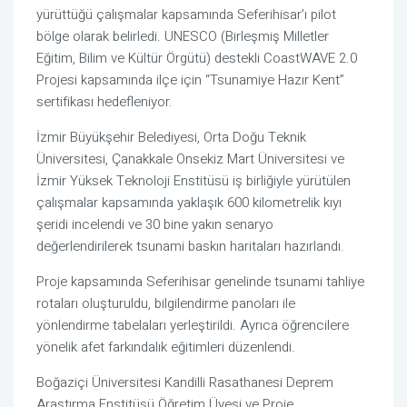
yürüttüğü çalışmalar kapsamında
Seferihisar
’ı pilot
bölge olarak belirledi. UNESCO (Birleşmiş Milletler
Eğitim, Bilim ve Kültür Örgütü) destekli CoastWAVE 2.0
Projesi kapsamında ilçe için “Tsunamiye Hazır Kent”
sertifikası hedefleniyor.
İzmir Büyükşehir Belediyesi, Orta Doğu Teknik
Üniversitesi, Çanakkale Onsekiz Mart Üniversitesi ve
İzmir Yüksek Teknoloji Enstitüsü iş birliğiyle yürütülen
çalışmalar kapsamında yaklaşık 600 kilometrelik kıyı
şeridi incelendi ve 30 bine yakın senaryo
değerlendirilerek tsunami baskın haritaları hazırlandı.
Proje kapsamında Seferihisar genelinde tsunami tahliye
rotaları oluşturuldu, bilgilendirme panoları ile
yönlendirme tabelaları yerleştirildi. Ayrıca öğrencilere
yönelik afet farkındalık eğitimleri düzenlendi.
Boğaziçi Üniversitesi Kandilli Rasathanesi Deprem
Araştırma Enstitüsü Öğretim Üyesi ve Proje