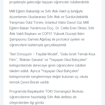
projeleriyle geleceğe taşıyan öğrenciler ödüllendirildi.
Millî Eğitim Bakanlığı ve Sıfır Atık Vakfı iş birliğiyle
düzenlenen Uluslararası Sıfır Atık ve Sürdürülebilirlik
Yarışması Ödül Töreni, İstanbul Valisi Davut Gül, Millî
Eğitim Bakan Yardımcısı Doç. Dr. Celile Eren Ökten, Sıfır
Atık Vakfı Başkanı ve COP31 Yüksek Düzeyli İklim
Şampiyonu Samed Ağırbaş ile protokol üyeleri ve
öğrencilerin katılımıyla gerçekleştirildi.
“İleri Dönüşüm – Faydalı Model”, “Gıda İsrafı Temalı Kısa
Film”, “Atıktan Sanata” ve “Yaşayan Okul Bahçeleri”
kategorilerinde dereceye giren öğrencilere ödülleri
takdim edildi. Ayrıca “Yaşayan Okul Bahçeleri”
kategorisinde sergilenmeye değer bulunan üç okula
temsili Çevre Beratı verildi.
Programda Başakşehir TOKİ Osmangazi İlkokulu
öğrencilerinin hazırladığı Sıfır Atık defilesi de
izleyicilerden ilgi gördü.