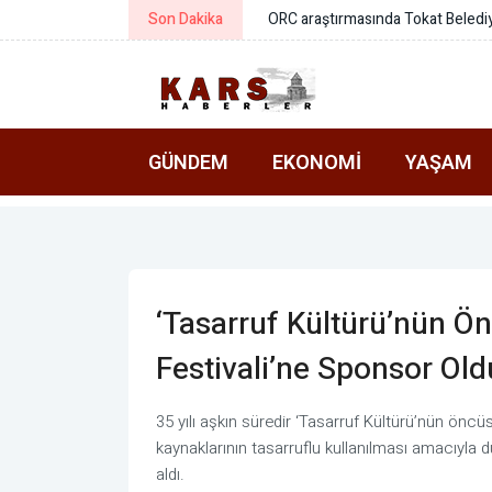
Son Dakika
AFAD ile Gaziantep Büyükşehir Be
GÜNDEM
EKONOMI
YAŞAM
‘Tasarruf Kültürü’nün Ö
Festivali’ne Sponsor Old
35 yılı aşkın süredir ‘Tasarruf Kültürü’nün önc
kaynaklarının tasarruflu kullanılması amacıyla d
aldı.