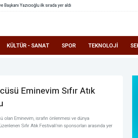
lediyesi arasında Deprem Müzesi protokolü imzalandı
KÜLTÜR - SANAT
SPOR
TEKNOLOJI
SE
ncüsü Eminevim Sıfır Atık
u
üsü olan Eminevim, israfın önlenmesi ve dünya
üzenlenen Sıfır Atık Festivali’nin sponsorları arasında yer