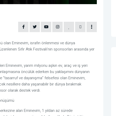
üsü olan Eminevim, israfın önlenmesi ve dünya 
zenlenen Sıfır Atık Festivali’nin sponsorları arasında yer 
i Eminevim, yarım milyonu aşkın ev, araç ve iş yeri 
ygınlaşmasına öncülük ederken bu yaklaşımını dünyanın 
e “tasarruf ve dayanışma” felsefesi olan Eminevim, 
k nesillere daha yaşanabilir bir dünya bırakmak 
nsor olarak destek verdi.
 dönüşümü
 merkezine alan Eminevim, 1 yıldan az sürede 