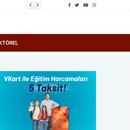
2026 Air Badminton Türkiye Şampiyonası Alan
KTÖREL