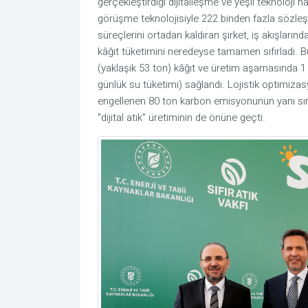
gerçekleştirdiği dijitalleşme ve yeşil teknoloji 
görüşme teknolojisiyle 222 binden fazla sözle
süreçlerini ortadan kaldıran şirket, iş akışlarında
kâğıt tüketimini neredeyse tamamen sıfırladı. 
(yaklaşık 53 ton) kâğıt ve üretim aşamasında 1 m
günlük su tüketimi) sağlandı. Lojistik optimiza
engellenen 80 ton karbon emisyonunun yanı sıra 
"dijital atık" üretiminin de önüne geçti.