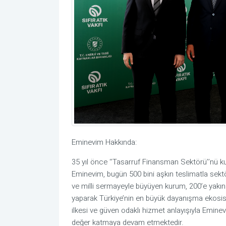
Eminevim Hakkında:
35 yıl önce ‘’Tasarruf Finansman Sektörü’’nü ku
Eminevim, bugün 500 bini aşkın teslimatla sektör
ve milli sermayeyle büyüyen kurum, 200’e yakın ş
yaparak Türkiye’nin en büyük dayanışma ekosist
ilkesi ve güven odaklı hizmet anlayışıyla Emine
değer katmaya devam etmektedir.