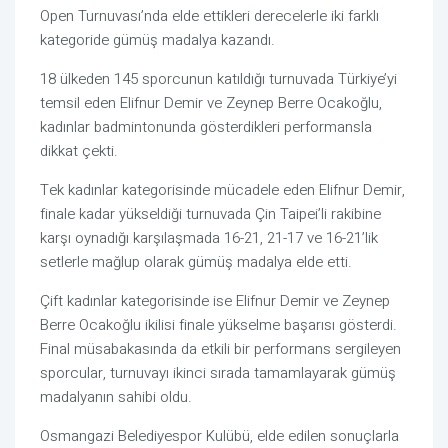
Open Turnuvası’nda elde ettikleri derecelerle iki farklı
kategoride gümüş madalya kazandı.
18 ülkeden 145 sporcunun katıldığı turnuvada Türkiye’yi
temsil eden Elifnur Demir ve Zeynep Berre Ocakoğlu,
kadınlar badmintonunda gösterdikleri performansla
dikkat çekti.
Tek kadınlar kategorisinde mücadele eden Elifnur Demir,
finale kadar yükseldiği turnuvada Çin Taipei’li rakibine
karşı oynadığı karşılaşmada 16-21, 21-17 ve 16-21’lik
setlerle mağlup olarak gümüş madalya elde etti.
Çift kadınlar kategorisinde ise Elifnur Demir ve Zeynep
Berre Ocakoğlu ikilisi finale yükselme başarısı gösterdi.
Final müsabakasında da etkili bir performans sergileyen
sporcular, turnuvayı ikinci sırada tamamlayarak gümüş
madalyanın sahibi oldu.
Osmangazi Belediyespor Kulübü, elde edilen sonuçlarla